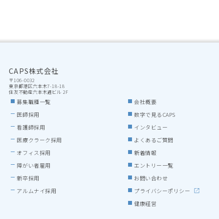
CAPS株式会社
〒106-0032

東京都港区六本木7-18-18

住友不動産六本木通ビル 2F
募集職種一覧
会社概要
医師採用
数字で見るCAPS
看護師採用
インタビュー
医療クラーク採用
よくあるご質問
オフィス採用
新着情報
障がい者雇用
エントリー一覧
新卒採用
お問い合わせ
アルムナイ採用
プライバシーポリシー
健康経営