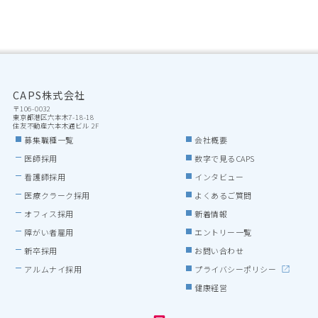
CAPS株式会社
〒106-0032

東京都港区六本木7-18-18

住友不動産六本木通ビル 2F
募集職種一覧
会社概要
医師採用
数字で見るCAPS
看護師採用
インタビュー
医療クラーク採用
よくあるご質問
オフィス採用
新着情報
障がい者雇用
エントリー一覧
新卒採用
お問い合わせ
アルムナイ採用
プライバシーポリシー
健康経営