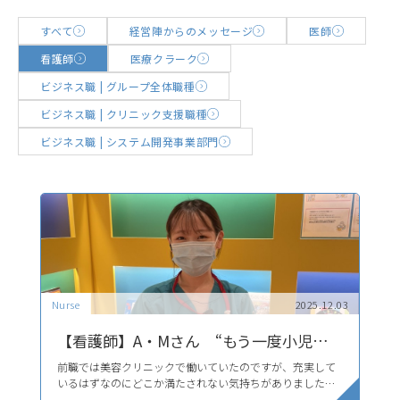
すべて
経営陣からのメッセージ
医師
看護師
医療クラーク
ビジネス職 | グループ全体職種
ビジネス職 | クリニック支援職種
ビジネス職 | システム開発事業部門
Nurse
2025.12.03
【看護師】A・Mさん “もう一度小児へ” その想いを形にできる場所
前職では美容クリニックで働いていたのですが、充実して
いるはずなのにどこか満たされない気持ちがありました。
赤ちゃんや子育ての動画を見ているうちに、NICUで育児の
病院は“今ある病気を治す場所”で、治ればそこで関わりは