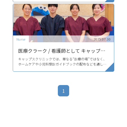
相談に乗っていた頃の自分を思い出して、「あの頃に戻り
一区切りになります。クリニックであれば、その後の成長
たい」という思いが強くなっていったんです。
まで継続して見守ることができ、地域の子どもを長く支え
私は話すことが好きで、人と会話しながら寄り添える環境
られる点に大きな魅力を感じました。
が自分に合っていると感じ、CAPSを選ぶ決め手になりまし
た。今は患者さまと話す時間が何よりの楽しみです。
小児科で働くのは初めてで、最初は本当にわからないこと
だらけでした。
NICUでの知識が生かせる場面もありましたが、健診での育
入職後は、医師や先輩方に何度も相談し少しずつ知識を増
児相談やお子さまの病状に関する質問など答えられないこ
やしていきました。半年ほど経った頃から、自分の言葉で
Nurse
2025.07.30
とのほうが多かったです。
答えられるようになっていき、「ようやく話せるようにな
また、これまで医療事務の方がどんな業務をしているのか
ってきた」と自信が持てるようになりました。
深く理解できていなかったのですが、研修で算定や経営に
医療クラーク / 看護師として キャップスクリニックで働く魅力とは？
ついて教えていただく機会があり、「そういう仕組みだっ
実際に働く中で感じたのは、看護師がその知識を持ってい
たんだ」と納得することが多くありました。
ないと、本来取れるはずの算定が取れず、クリニックにと
キャップスクリニックでは、単なる“診療の場”ではなく、
ってもったいない状況になってしまうということです。看
CAPSに入職して驚いたのは、来院数の多さです。とくに10
ホームケアや小児科受診ガイドブックの配布などを通し、
護の知識だけでなく、クリニック全体がどのように動いて
月から一気に来院数が増え、前職とは比べものにならない
予防医学の実践と、地域の方々が自分自身の力で健康を作
患者さまとそのご家族さまの不安を払拭し、限られた医療
いるのかを理解できるようになったことが、今の自信にも
ほどの慌ただしさを感じました。
想像以上のスピードで患者さまが来院されるため、「今は
り出すための「セルフメディケーション」を身に着けられ
資源を本当に必要な人に届けるための努力や工夫を行って
つながっています。 
ミスが起こりやすい状況だな」と意識し、深呼吸してから
る学習拠点になることを目指しています。
います。
動くようにしています。
またお待たせしている方には必ずひと言お声がけし、なか
なか声をかけられないときは目線で「気にしてますよ」
1
「ちゃんと見てますよ」と不安にさせないような工夫をし
CAPSの魅力は、働く人の優しさだと思います。
ています。来院数が多い環境だからこそ、こうした小さな
他拠点で助勤に行った際も気軽に相談できる仲間がいて、 
丁寧さがより大切だと感じています。
誰かが困っていたら自然に手を差し伸べる空気がありま
小児科経験が浅くても、研修やサポート体制が整っている
す。
から安心して挑戦できます。
休みもしっかり取れるため、自分の時間も大切にでき、長
く続けていける環境がCAPSにはあると感じています。