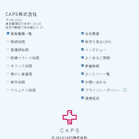
CAPS株式会社
〒106-0032

東京都港区六本木7-18-18

住友不動産六本木通ビル 2F
募集職種一覧
会社概要
医師採用
数字で見るCAPS
看護師採用
インタビュー
医療クラーク採用
よくあるご質問
オフィス採用
新着情報
障がい者雇用
エントリー一覧
新卒採用
お問い合わせ
アルムナイ採用
プライバシーポリシー
健康経営
© 2024 CAPS株式会社