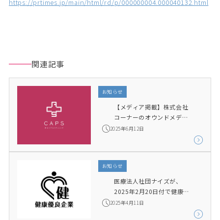
https://prtimes.jp/main/html/rd/p/000000004.000040132.html
関連記事
お知らせ
【メディア掲載】株式会社
コーナーのオウンドメディ
ア「UPGRADE」で特別休
2025年6月12日
暇制度について紹介されま
した。
お知らせ
医療法人社団ナイズが、
2025年2月20日付で健康優
良企業「銀の認定」を受け
2025年4月11日
ました。