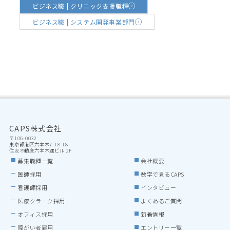
ビジネス職 | クリニック支援職種
ビジネス職 | システム開発事業部門
CAPS株式会社
〒106-0032

東京都港区六本木7-18-18

住友不動産六本木通ビル 2F
募集職種一覧
会社概要
医師採用
数字で見るCAPS
看護師採用
インタビュー
医療クラーク採用
よくあるご質問
オフィス採用
新着情報
障がい者雇用
エントリー一覧