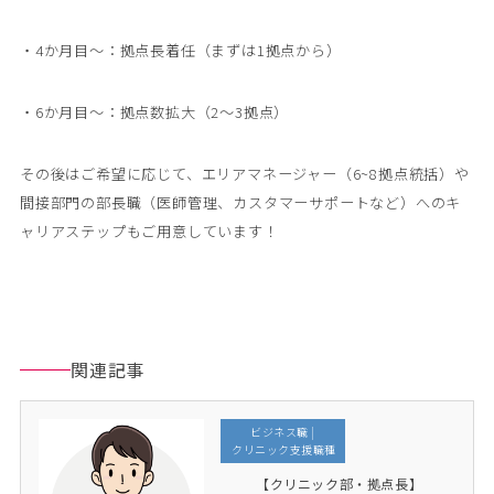
・4か月目〜：拠点長着任（まずは1拠点から）
・6か月目～：拠点数拡大（2～3拠点）
その後はご希望に応じて、エリアマネージャー（6~8拠点統括）や
間接部門の部長職（医師管理、カスタマーサポートなど）へのキ
ャリアステップもご用意しています！
関連記事
ビジネス職 |

 クリニック支援職種
【クリニック部・拠点長】