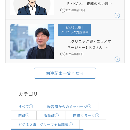
R・Kさん　正解のない環境
で、自分の意志を形にして
2025年8月21日
いく
ビジネス職 |

 クリニック支援職種
【クリニック部・エリアマ
ネージャー】K.Oさん　教
育業界からの転職、CAPS
2025年8月1日
で見つけた新しい使命
関連記事一覧へ戻る
カテゴリー
すべて
経営陣からのメッセージ
医師
看護師
医療クラーク
ビジネス職 | グループ全体職種