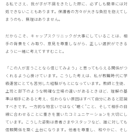
る私でさえ、我が子が不調をきたした際に、必ずしも簡単には対
処できないこともあります。保護者の方々が大きな負担を抱えてし
まうのも、無理はありません。
だからこそ、キャップスクリニックが大事にしていることは、相
手の背景をくみ取り、意見を尊重しながら、正しい選択ができる
ように一緒に考えてすすむこと。
「この人が言うことなら信じてみよう」と思ってもらえる関係がつ
くれるよう心掛けています。こうした考えは、私が教職時代に学
級運営にとても苦労した経験がもとになっています。教師と生徒、
上司と部下のような明確な立場の違いがあるときほど、理解の基
準は相手にあると考え、伝わらない原因はすべて自分にあると認識
すべきです。一方的な物言いではなく“聴く”こと、そして相手の目
線に合わせることに重きを置いたコミュニケーションを大切にし
ています。こうした姿勢は患者さまやスタッフなど、誰に対しても
信頼関係を築く土台になります。他者を尊重し、和やかに、そし