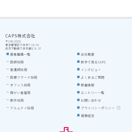
CAPS株式会社
〒106-0032

東京都港区六本木7-18-18

住友不動産六本木通ビル 2F
募集職種一覧
会社概要
医師採用
数字で見るCAPS
看護師採用
インタビュー
医療クラーク採用
よくあるご質問
オフィス採用
新着情報
障がい者雇用
エントリー一覧
新卒採用
お問い合わせ
アルムナイ採用
プライバシーポリシー
健康経営