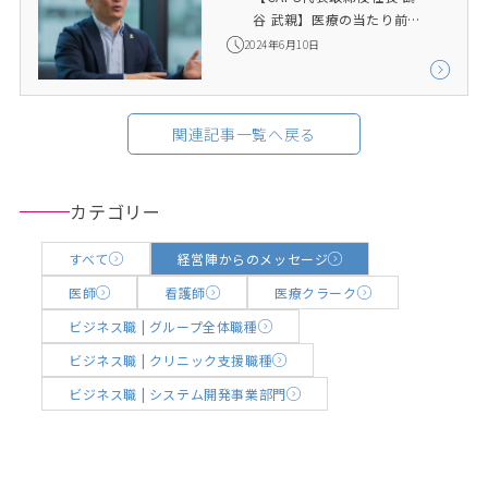
谷 武親】医療の当たり前
を、私たちから変えてい
2024年6月10日
く。
関連記事一覧へ戻る
カテゴリー
すべて
経営陣からのメッセージ
医師
看護師
医療クラーク
ビジネス職 | グループ全体職種
ビジネス職 | クリニック支援職種
ビジネス職 | システム開発事業部門