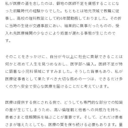
私が医療の道を志したのは、僻地の医師不足を痛感することにな
った前職時代の経験からでした。もともとは地元茨城で教職に従
事し、高校の理科教諭として約6年間勤務しておりました。その折
に当時の生徒が交通事故にあい、結果的に無事だったものの、受
入れ先医療機関の少なさにより処置が遅れる事態が生じたので
す。
そのことをきっかけに、自分が今以上に社会に貢献できることは
何かと改めて人生を見つめなおし、医学部へ編入。医師不足が特
に顕著な小児科領域にすすみました。そうした背景もあり、私が
医療従事者として果たすべき大切な務めの一つは、できるだけ多
くの方へ安全で安心な医療を届けることだと考えています。
医療は提供する側とされる側で、どうしても専門的な部分での知識
の差が生じてしまうため、高い倫理観と他者への共感力を持ち、
患者さまと信頼関係を結ぶことが重要です。そして、どれだけ患者
さまが増えたとしても、医療の質を保ち続ける必要もあります。量