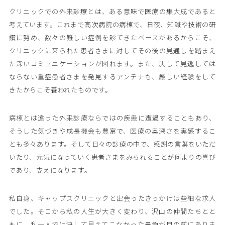
クリニックでの外来診療とは、ある意味で医療の集大成であると
考えています。これまで高次病院の病棟で、日夜、知識や技術の研
鑽に努め、数々の難しい症例を診てきたベースがあるからこそ、
クリニックに来られた患者さまに対してその後の見通しを踏まえ
た深いコミュニケーションが図れます。また、決して見逃しては
ならない重症患者さまを発見するアンテナも、厳しい経験をして
きたからこそ養われたものです。
病棟とは違った外来診療ならではの疾患に遭遇することもあり、
そうした気づきや成長機会も豊富で、医療の奥深さを実感するこ
とも多々あります。そして日々の診療の中で、感謝の言葉をいただ
いたり、元気になっていく患者さまをみられることが何よりの喜び
であり、支えになります。
私自身、キャップスクリニックと出会ったきっかけは些細な求人
でした。そこから私の人生が大きく変わり、沢山の仲間たちとと
もに、私一人では決して見えてこなかった景色が目の前にありま