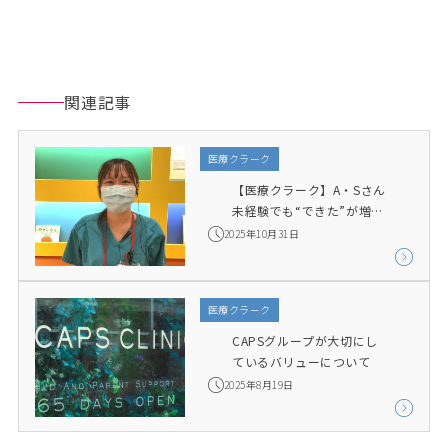
関連記事
医療クラーク
【医療クラーク】A・Sさん 
未経験でも“できた”が増え
ていく
2025年10月31日
医療クラーク
CAPSグループが大切にし
ているバリューについて
2025年8月19日